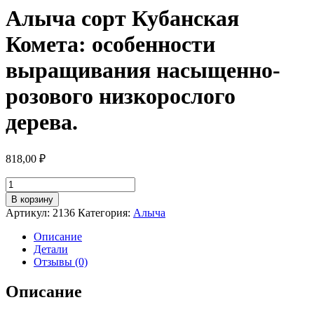
Алыча сорт Кубанская
Комета: особенности
выращивания насыщенно-
розового низкорослого
дерева.
818,00
₽
Количество
товара
В корзину
Алыча
Артикул:
2136
Категория:
Алыча
сорт
Кубанская
Описание
Комета:
Детали
особенности
Отзывы (0)
выращивания
насыщенно-
Описание
розового
низкорослого