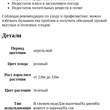
Недостаток влаги в засушливую погоду
Недостаток питательных веществ в почве
Соблюдая рекомендации по уходу и профилактике, можно
избежать большинства проблем и получить обильный урожай
вкусных и полезных плодов.
Детали
Период
апрель-май
цветения
Цвет плода
розовый
Рост взрослого
от 2;0м до 3;0м
растения
Цвет растения
Зеленый
Тип
В свежем видеДля выпечкиНа джемНа
использования
компот и вареньеНа сок