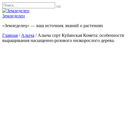
Перейти
Search
к
for:
содержанию
Земледелец
«Земледелец» — ваш источник знаний о растениях
Главная
/
Алыча
/ Алыча сорт Кубанская Комета: особенности
выращивания насыщенно-розового низкорослого дерева.