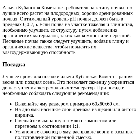
Алыча Кубанская Комета не требовательна к типу почвы, но
лучше всего растет на плодородных, хорошо дренированных
почвах. Оптимальный уровень pH почвы должен быть в
пределах 6,0-7,5. Если почва на участке тяжелая и глинистая,
необходимо улучшить ее структуру путем добавления
органических материалов, таких как компост или перегной.
Песчаные почвы также следует улучшить, добавив глину и
органические вещества, чтобы повысить их
влагоудерживающую способность.
Посадка
Лучшее время для посадки алычи Кубанская Комета – ранняя
весна или поздняя осень. Это позволяет саженцу укорениться
до наступления экстремальных температур. При посадке
необходимо соблюдать следующие рекомендации:
Выкопайте яму размером примерно 60x60x60 см.
На дно ямы насыпьте слой дренажа из щебня или битого
кирпича.
Смешайте выкопанную землю с компостом или
перегноем в соотношении 1:1.
Установите саженец в яму, расправьте корни и засыпьте
подготовленной почвенной смесью.