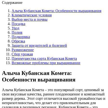
Содержание
дерева.
Алыча Кубанская Комета: Особенности выращивания
Климатические условия
Выбор места и почвы
Посадка
Уход
Полив
Подкормка
Обрезка
Защита от вредителей и болезней
Размножение
Сбор урожая
Преимущества сорта Кубанская Комета
Возможные проблемы при выращивании
Алыча Кубанская Комета:
Особенности выращивания
Алыча Кубанская Комета – это популярный сорт, ценимый за
свои вкусовые качества, раннее плодоношение и компактный
размер дерева. Этот сорт отличается высокой урожайностью и
неприхотливостью, что делает его привлекательным для
садоводов в различных регионах. Кубанская Комета – это